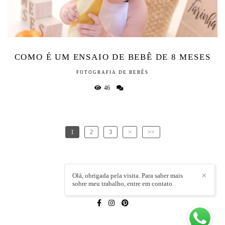
COMO É UM ENSAIO DE BEBÊ DE 8 MESES
FOTOGRAFIA DE BEBÊS
46
1
2
3
>
>>
Olá, obrigada pela visita. Para saber mais
✕
sobre meu trabalho, entre em contato.
LÍVIA CAPELI
/
CONTATO