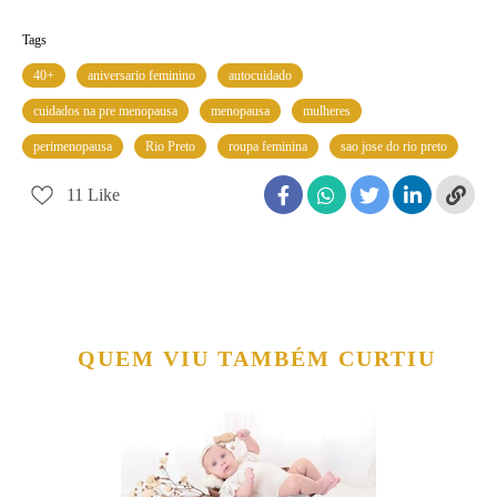
Tags
40+
aniversario feminino
autocuidado
cuidados na pre menopausa
menopausa
mulheres
perimenopausa
Rio Preto
roupa feminina
sao jose do rio preto
11
Like
QUEM VIU TAMBÉM CURTIU