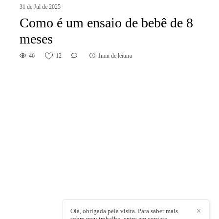
31 de Jul de 2025
Como é um ensaio de bebê de 8
meses
46
12
1min de leitura
Olá, obrigada pela visita. Para saber mais
✕
sobre meu trabalho, entre em contato.