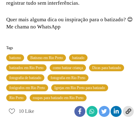
registrar tudo sem interferências.
Quer mais alguma dica ou inspiração para o batizado? 😊
Me chama no WhatsApp
Tags
batismo
Batismo em Rio Preto
batizado
batizados em Rio Preto
como batizar criança
Dicas para batizado
fotografia de batizado
fotografia em Rio Preto
fotógrafos em Rio Preto
Igrejas em Rio Preto para batizado
Rio Preto
roupas para batizado em Rio Preto
10
Like