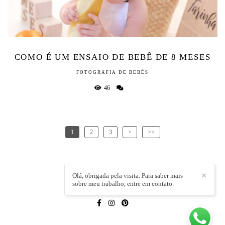
COMO É UM ENSAIO DE BEBÊ DE 8 MESES
FOTOGRAFIA DE BEBÊS
46
1
2
3
>
>>
Olá, obrigada pela visita. Para saber mais
✕
sobre meu trabalho, entre em contato.
LÍVIA CAPELI
/
CONTATO