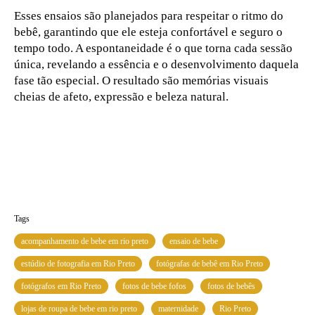
Esses ensaios são planejados para respeitar o ritmo do
bebê, garantindo que ele esteja confortável e seguro o
tempo todo. A espontaneidade é o que torna cada sessão
única, revelando a essência e o desenvolvimento daquela
fase tão especial. O resultado são memórias visuais
cheias de afeto, expressão e beleza natural.
Tags
acompanhamento de bebe em rio preto
ensaio de bebe
estúdio de fotografia em Rio Preto
fotógrafas de bebê em Rio Preto
fotógrafos em Rio Preto
fotos de bebe fofos
fotos de bebês
lojas de roupa de bebe em rio preto
maternidade
Rio Preto