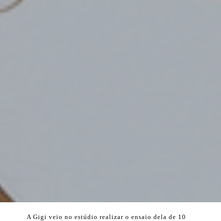
A Gigi veio no estúdio realizar o ensaio dela de 10