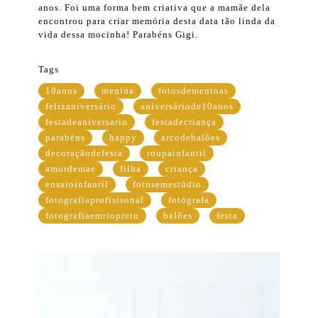
anos. Foi uma forma bem criativa que a mamãe dela
encontrou para criar memória desta data tão linda da
vida dessa mocinha! Parabéns Gigi.
Tags
10anos
menina
fotosdemeninas
felizaniversário
aniversáriode10anos
festadeaniversario
festadecriança
parabéns
happy
arcodebalões
decoraçãodefesta
roupainfantil
amordemae
filha
criança
ensaioinfantil
fotosemestúdio
fotografiaprofisisonal
fotógrafa
fotografiaemriopreto
balões
festa