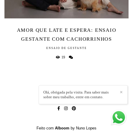
AMOR QUE LATE E ESPERA: ENSAIO
GESTANTE COM CACHORRINHOS
ENSAIO DE GESTANTE
19
Olá, obrigada pela visita. Para saber mais
✕
sobre meu trabalho, entre em contato.
LÍVIA CAPELI
/
CONTATO
Feito com
Alboom
by Nuno Lopes