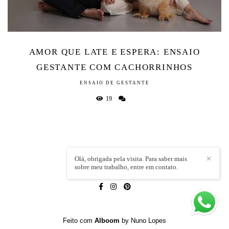
AMOR QUE LATE E ESPERA: ENSAIO
GESTANTE COM CACHORRINHOS
ENSAIO DE GESTANTE
19
Olá, obrigada pela visita. Para saber mais
✕
sobre meu trabalho, entre em contato.
LÍVIA CAPELI
/
CONTATO
Feito com
Alboom
by Nuno Lopes