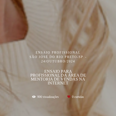
ENSAIO PROFISSIONAL
SÃO JOSÉ DO RIO PRETO-SP
24/OUTUBRO/2024
ENSAIO PARA
PROFISSIONAL DA ÁREA DE
MENTORIA DE VENDAS NA
INTERNET
906
visualizações
0
curtidas