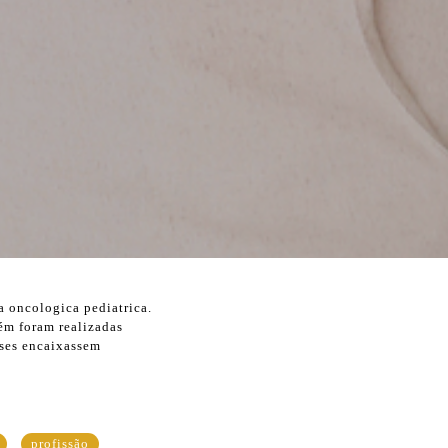
a oncologica pediatrica.
bém foram realizadas
oses encaixassem
profissão