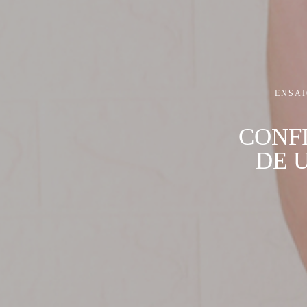
ENSAI
CONF
DE 