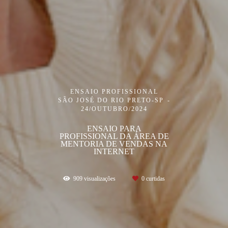
ENSAIO PROFISSIONAL
SÃO JOSÉ DO RIO PRETO-SP
24/OUTUBRO/2024
ENSAIO PARA
PROFISSIONAL DA ÁREA DE
MENTORIA DE VENDAS NA
INTERNET
909
visualizações
0
curtidas