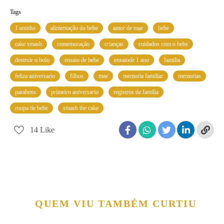
Tags
1 aninho
alimentação do bebe
amor de mae
bebe
cake smash
comemoração
crianças
cuidados com o bebe
destruir o bolo
ensaio de bebe
ensaiode 1 ano
familia
feliza aniversario
filhos
mae
memoria familiar
memorias
parabens
primeiro aniversario
registros de familia
roupa de bebe
smash the cake
14
Like
QUEM VIU TAMBÉM CURTIU