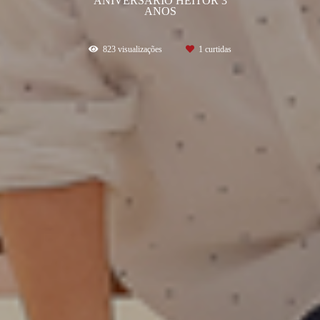
ANOS
823
visualizações
1
curtidas