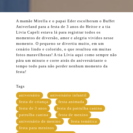
A mamãe Mirella e o papai Eder escolheram o Buffet
Aniverland para a festa de 3 anos do Heitor e a tia
Livia Capeli estava lá para registrar todos os
momentos de diversão, amor e alegria vividos nesse
momento. O pequeno se divertiu muito, em um
cenário lindo e colorido, o que resultou em muitas
fotos maravilhosas! A tia Lívia aqui como sempre não
pára um minuto e corre atrás do aniversáriante o
tempo todo para não perder nenhum momento da
festa!
Tags
aniversário
aniversário infantil
festa de criança
festa animada
festa de 3 anos
festa da patrulha canina
patrulha canina
festa de menino
aniversário de menino
festa temática
festa para meninos