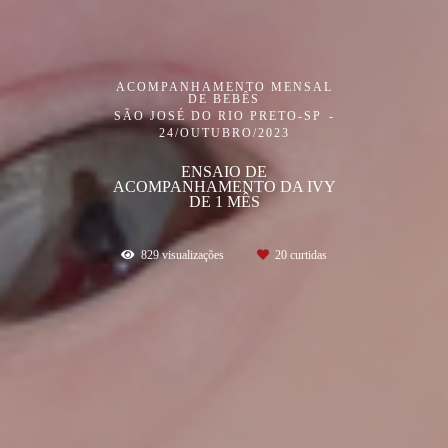
ACOMPANHAMENTO MENSAL
DE BEBÊS
SÃO JOSÉ DO RIO PRETO-SP
24/OUTUBRO/2023
ENSAIO DE
ACOMPANHAMENTO DA IVY
DE 1 MÊS
829
visualizações
20
curtidas