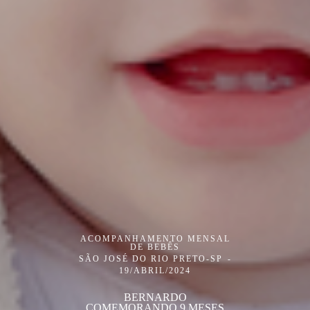
ACOMPANHAMENTO MENSAL
DE BEBÊS
SÃO JOSÉ DO RIO PRETO-SP
19/ABRIL/2024
BERNARDO
COMEMORANDO 9 MESES