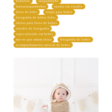
bebefofo
roupadebebe
fantasiasparabebes
ensaio em estudio
fotos de bebe
roupa para bebes
fotografia de bebes fofos
ideias para fotos de bebes
estudio de fotografia
especializado em bebes
ma~es que amam fotos
fotografia de bebes
acompanhamento mensal de bebes