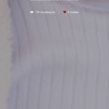
730
visualizações
0
curtidas