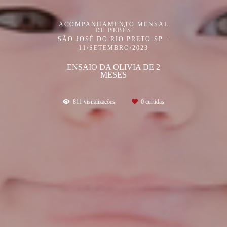
ACOMPANHAMENTO MENSAL
DE BEBÊS
SÃO JOSÉ DO RIO PRETO-SP
11/SETEMBRO/2023
ENSAIO DA OLIVIA DE 2
MESES
811
visualizações
0
curtidas