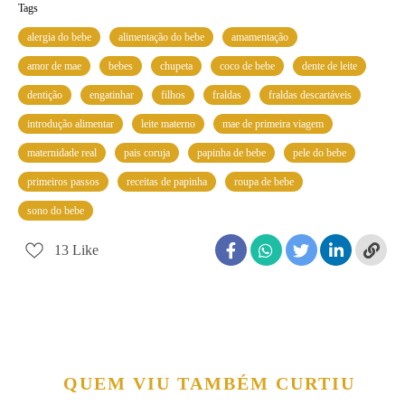
Tags
alergia do bebe
alimentação do bebe
amamentação
amor de mae
bebes
chupeta
coco de bebe
dente de leite
dentição
engatinhar
filhos
fraldas
fraldas descartáveis
introdução alimentar
leite materno
mae de primeira viagem
maternidade real
pais coruja
papinha de bebe
pele do bebe
primeiros passos
receitas de papinha
roupa de bebe
sono do bebe
13
Like
QUEM VIU TAMBÉM CURTIU