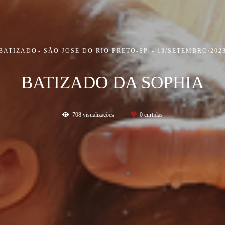
BATIZADO
SÃO JOSÉ DO RIO PRETO-SP
13/SETEMBRO/202
BATIZADO DA SOPHIA
708
visualizações
0
curtidas