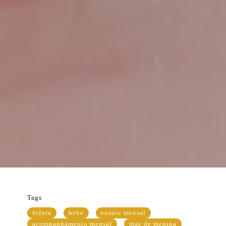
Tags
fofura
bebe
ensaio mensal
acompanhamento mensal
mae de menina