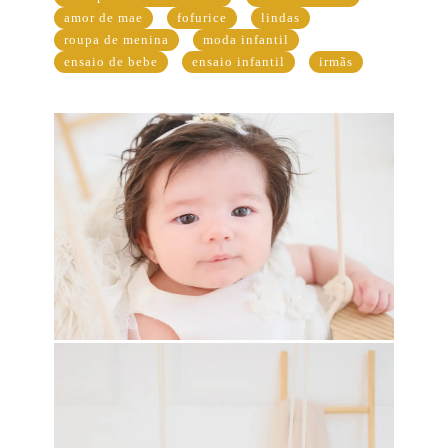
amor de mae
fofurice
lindas
roupa de menina
moda infantil
ensaio de bebe
ensaio infantil
irmãs