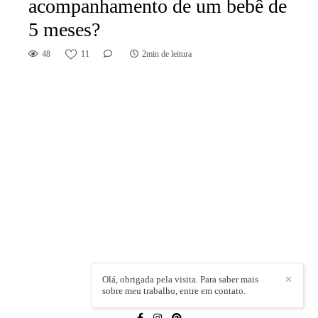
acompanhamento de um bebê de
5 meses?
48
11
2min de leitura
Olá, obrigada pela visita. Para saber mais
✕
sobre meu trabalho, entre em contato.
LÍVIA CAPELI
/
CONTATO