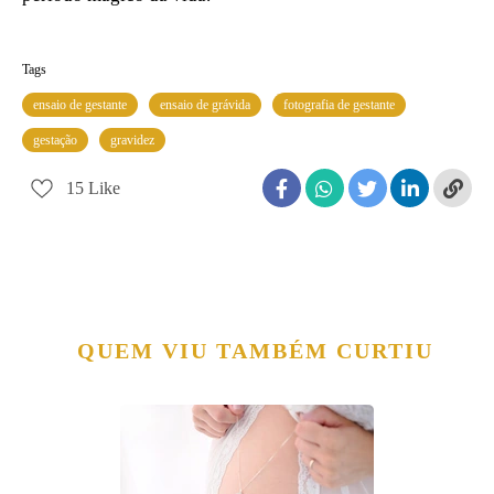
Tags
ensaio de gestante
ensaio de grávida
fotografia de gestante
gestação
gravidez
15
Like
QUEM VIU TAMBÉM CURTIU