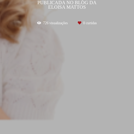
PUBLICADA NO BLOG DA
ELOISA MATTOS
726
visualizações
0
curtidas