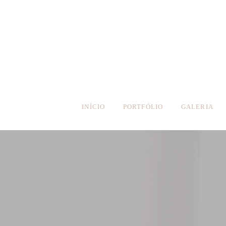
INÍCIO
PORTFÓLIO
GALERIA