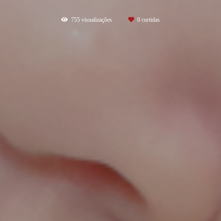
755
visualizações
0
curtidas