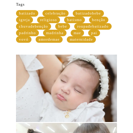
Tags
batizado
celebração
batizadobebe
igreja
religioso
batismo
benção
chuvadebenção
bebe
roupadebatizado
padrinho
madrinha
mae
pai
vovó
amordemae
maternidade