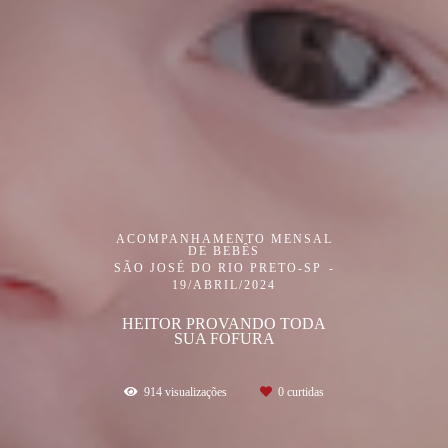
ACOMPANHAMENTO MENSAL
DE BEBÊS
SÃO JOSÉ DO RIO PRETO-SP
19/ABRIL/2024
HEITOR PROVANDO TODA
SUA FOFURA
914
visualizações
0
curtidas