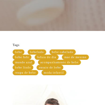
Tags
bebe
bebeludo
bebe cabeludo
bebe fofo
fofura do dia
mae de menino
mundo azul
acompanhamento de bebe
bebe lindo
ensaio de bebe
roupa de bebe
moda infantil